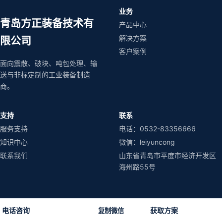
业务
青岛方正装备技术有
产品中心
解决方案
限公司
客户案例
面向震散、破块、吨包处理、输
送与非标定制的工业装备制造
商。
支持
联系
服务支持
电话：0532-83356666
知识中心
微信：leiyuncong
联系我们
山东省青岛市平度市经济开发区
海州路55号
电话咨询
获取方案
复制微信