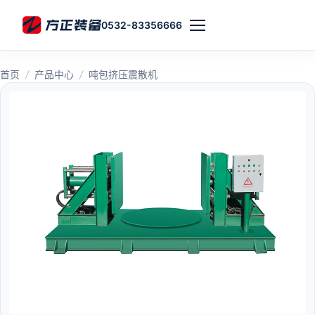
0532-83356666
首页
/
产品中心
/
吨包挤压震散机