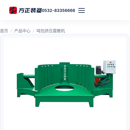
0532-83356666
首页
/
产品中心
/
吨包挤压震散机