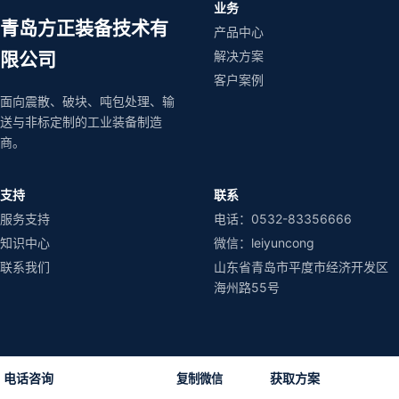
业务
青岛方正装备技术有
产品中心
解决方案
限公司
客户案例
面向震散、破块、吨包处理、输
送与非标定制的工业装备制造
商。
支持
联系
服务支持
电话：0532-83356666
知识中心
微信：leiyuncong
联系我们
山东省青岛市平度市经济开发区
海州路55号
电话咨询
获取方案
复制微信